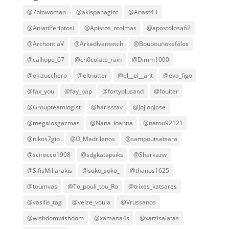
@7biowoman
@akispanagiot
@Anast43
@AniatiPeriptosi
@Apistos_ntolmas
@apostolosa62
@ArchontiaV
@ArkadIvanovich
@Boubounokefalos
@calliope_07
@ch0colate_rain
@Dimm1000
@ekizucchero
@eltnutter
@el__el__ant
@eva_figo
@fax_you
@fay_pap
@fortyplusand
@fouiter
@Groupteamlogist
@harisstav
@JojiopJose
@megalosgazmas
@Nana_Ioanna
@natou92121
@nikos7gio
@O_Madrilenos
@sampoutsatsara
@scirocco1908
@sdgkatapsiks
@Sharkazw
@SifisMiliarakis
@soko_soko_
@thanos1625
@toumvas
@To_pouli_tou_Ro
@trixes_katsares
@vasilis_tag
@velze_voula
@Vrussanos
@wishdomwishdom
@xamana4s
@xatzisalatas