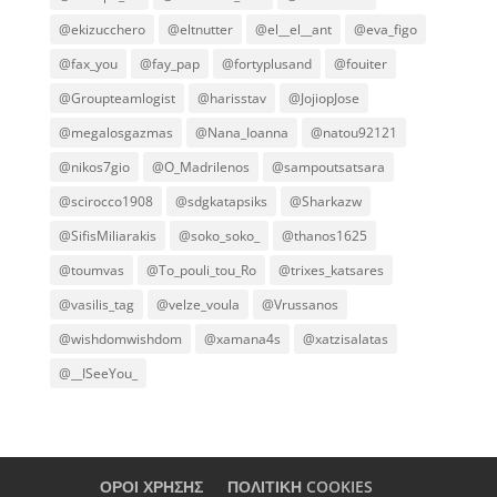
@ekizucchero
@eltnutter
@el__el__ant
@eva_figo
@fax_you
@fay_pap
@fortyplusand
@fouiter
@Groupteamlogist
@harisstav
@JojiopJose
@megalosgazmas
@Nana_Ioanna
@natou92121
@nikos7gio
@O_Madrilenos
@sampoutsatsara
@scirocco1908
@sdgkatapsiks
@Sharkazw
@SifisMiliarakis
@soko_soko_
@thanos1625
@toumvas
@To_pouli_tou_Ro
@trixes_katsares
@vasilis_tag
@velze_voula
@Vrussanos
@wishdomwishdom
@xamana4s
@xatzisalatas
@__ISeeYou_
ΟΡΟΙ ΧΡΗΣΗΣ
ΠΟΛΙΤΙΚΗ COOKIES