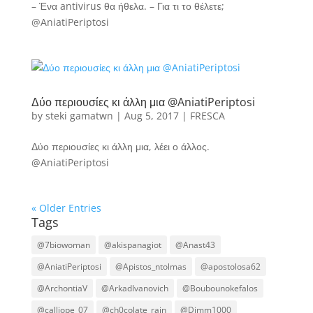
– Ένα antivirus θα ήθελα. – Για τι το θέλετε;
@AniatiPeriptosi
Δύο περιουσίες κι άλλη μια @AniatiPeriptosi
by
steki gamatwn
|
Aug 5, 2017
|
FRESCA
Δύο περιουσίες κι άλλη μια, λέει ο άλλος.
@AniatiPeriptosi
« Older Entries
Tags
@7biowoman
@akispanagiot
@Anast43
@AniatiPeriptosi
@Apistos_ntolmas
@apostolosa62
@ArchontiaV
@ArkadIvanovich
@Boubounokefalos
@calliope_07
@ch0colate_rain
@Dimm1000