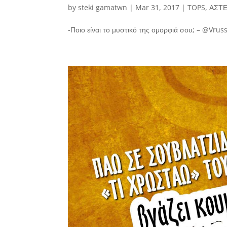
by
steki gamatwn
|
Mar 31, 2017
|
TOPS
,
ΑΣΤΕ
-Ποιο είναι το μυστικό της ομορφιά σου; – @Vru