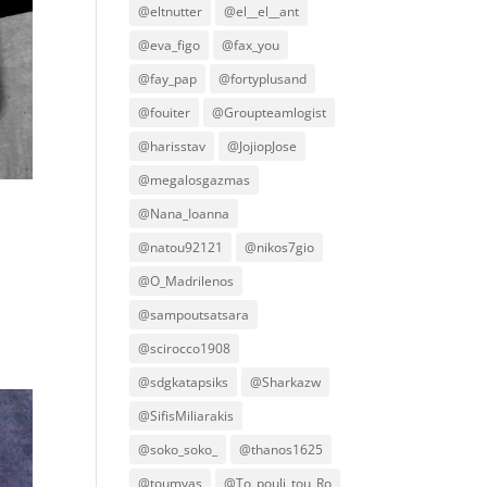
@eltnutter
@el__el__ant
@eva_figo
@fax_you
@fay_pap
@fortyplusand
@fouiter
@Groupteamlogist
@harisstav
@JojiopJose
@megalosgazmas
@Nana_Ioanna
@natou92121
@nikos7gio
@O_Madrilenos
@sampoutsatsara
@scirocco1908
@sdgkatapsiks
@Sharkazw
@SifisMiliarakis
@soko_soko_
@thanos1625
@toumvas
@To_pouli_tou_Ro