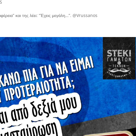
S
ιφέρεια” και της λέει: “Έχεις μεγάλη…”. @Vrussanos