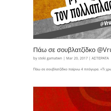
Πάω σε σουβλατζίδκο @Vr
by
steki gamatwn
|
Mar 20, 2017
|
ΑΣΤΕΡΑΤΑ
Πάω σε σουβλατζίδκο παίρνω 4 πιτόγυρα. «Τι χρ