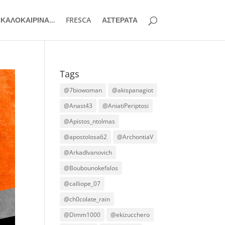
ΚΑΛΟΚΑΙΡΙΝΑ…
FRESCA
ΑΣΤΕΡΑΤΑ
Tags
@7biowoman
@akispanagiot
@Anast43
@AniatiPeriptosi
@Apistos_ntolmas
@apostolosa62
@ArchontiaV
@ArkadIvanovich
@Boubounokefalos
@calliope_07
@ch0colate_rain
@Dimm1000
@ekizucchero