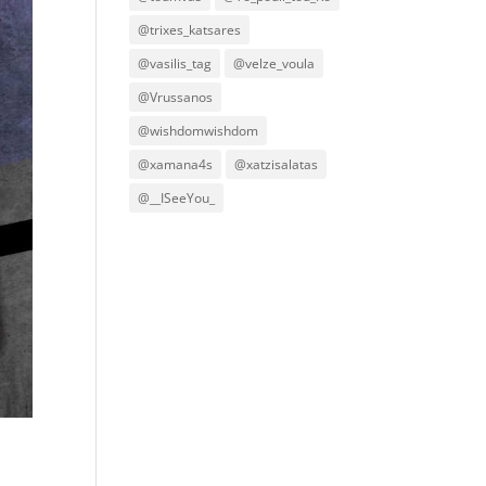
@trixes_katsares
@vasilis_tag
@velze_voula
@Vrussanos
@wishdomwishdom
@xamana4s
@xatzisalatas
@__ISeeYou_