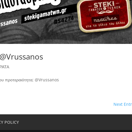
α @Vrussanos
ΡΑΤΑ
 σου προτεραιότητα; @Vrussanos
Next Entr
CY POLICY