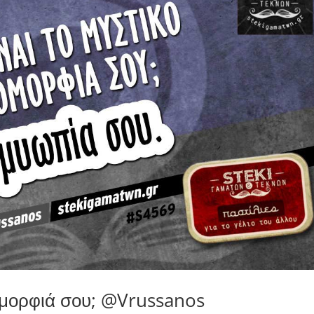
ς ομορφιά σου; @Vrussanos