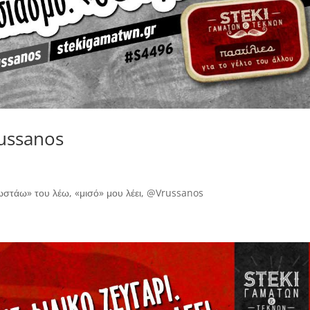
ussanos
ωστάω» του λέω, «μισό» μου λέει, @Vrussanos